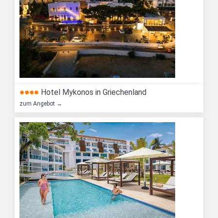
themenspezifische Spezialkataloge „Ayurveda & Yoga"
sowie „Medical Wellness & Kuren" für klassische
Heilanwendungen und moderne Detox-Konzepte. Mit La
Gomera kommt eine komplett neue Destination hinzu.
Quelle: TravelNewsPort
Besondere Wintererlebnisse bei Dertour
Hotel Mykonos in Griechenland
Polarlichter zählen zu den besonderen Wintererlebnissen, die
im Winterprogramm von Dertour stärker in den Fokus rücken.
zum Angebot →
Foto: Skårungen/Dertour
Viele Reisende suchen besondere Urlaubserlebnisse.
Dertour erfüllt Kundenwünsche im Winterprogramm vor
allem mit dem Ausbau von Natur-, Wellness- und
Genussreisen. Neue Programme verbinden die
Beobachtung der Nordlichter mit Winteraktivitäten,