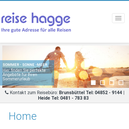
Toggl
navig
SOMMER - SONNE -MEER
STÄDTEREISE ROM
Hier finden Sie perfekte
Angebote für Ihren
Rom ist immer eine Reise
Sommerurlaub
wert
Kontakt zum Reisebüro:
Brunsbüttel Tel: 04852 - 9144 |
Heide Tel: 0481 - 783 83
Home